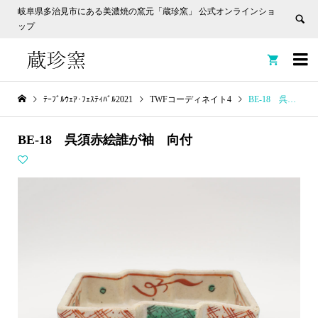
岐阜県多治見市にある美濃焼の窯元「蔵珍窯」 公式オンラインショ
ップ


ﾃｰﾌﾞﾙｳｪｱ･ﾌｪｽﾃｨﾊﾞﾙ2021
TWFコーディネイト4
BE-18 呉須赤絵誰が袖 向付
BE-18 呉須赤絵誰が袖 向付