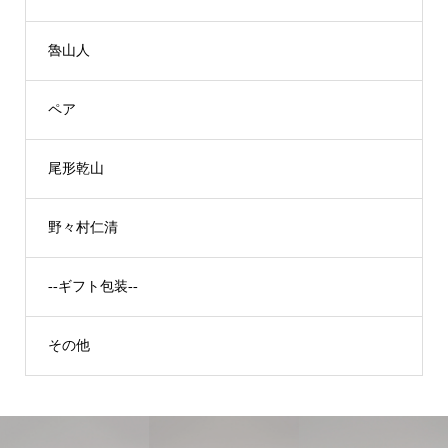
魯山人
ペア
尾形乾山
野々村仁清
--ギフト包装--
その他