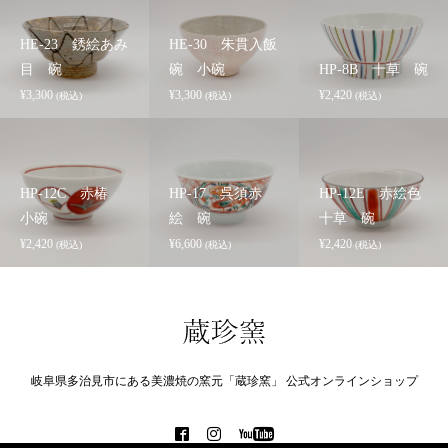
HE-23 銹絵あみ
HE-30 朱貫入飯
目 碗
碗 小碗
HP-8B 十草 碗
¥
3,300
¥
3,300
¥
2,420
(税込)
(税込)
(税込)
HP-12C 赤椿
HP-17 呉須赤
HP-12E 赤絵色
小碗
絵 碗
十草 碗
¥
2,420
¥
6,600
¥
2,420
(税込)
(税込)
(税込)
岐阜県多治見市にある美濃焼の窯元「蔵珍窯」 公式オンラインショップ