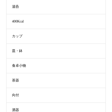
湯呑
400Kcal
カップ
皿・鉢
食卓小物
茶器
向付
酒器