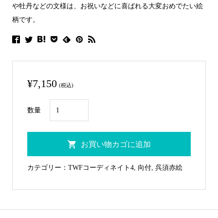
や牡丹などの文様は、お祝いなどに喜ばれる大変おめでたい絵
柄です。
¥
7,150
(税込)
BE-
数量
18
呉
お買い物カゴに追加
須
赤
カテゴリー：
TWFコーディネイト4
,
向付
,
呉須赤絵
絵
誰
が
袖