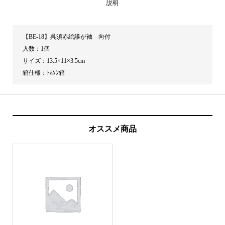
説明
向
付
【BE-18】呉須赤絵誰が袖 向付
個
入数：1個
サイズ：13.5×11×3.5cm
箱仕様：ﾄﾑｿﾝ箱
オススメ商品