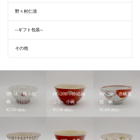
野々村仁清
--ギフト包装--
その他
HP-5E 椿小紋
HE-20B 赤絵福
HP-13E 赤椿重
碗
ふく 小碗
紋 碗
¥
2,310
¥
3,740
¥
2,420
(税込)
(税込)
(税込)