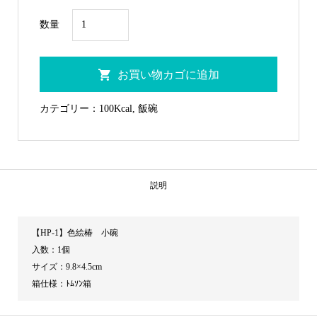
HP-
数量
1
色
お買い物カゴに追加
絵
椿
カテゴリー：
100Kcal
,
飯碗
小
碗
個
説明
【HP-1】色絵椿 小碗
入数：1個
サイズ：9.8×4.5cm
箱仕様：ﾄﾑｿﾝ箱