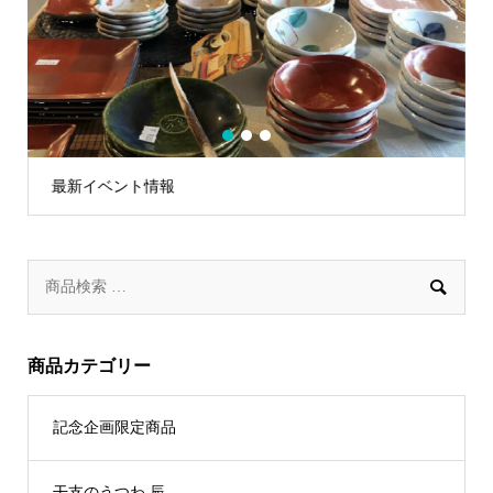
1
2
3
令和7年 恒例・夏の蔵払い

商品カテゴリー
記念企画限定商品
干支のうつわ 辰