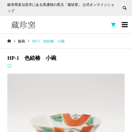
岐阜県多治見市にある美濃焼の窯元「蔵珍窯」 公式オンラインショ
ップ


飯碗
HP-1 色絵椿 小碗
HP-1 色絵椿 小碗