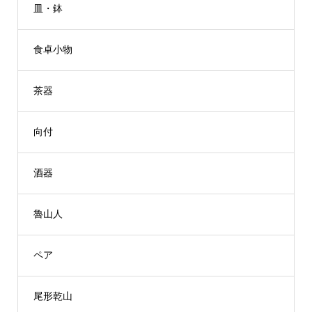
皿・鉢
食卓小物
茶器
向付
酒器
魯山人
ペア
尾形乾山