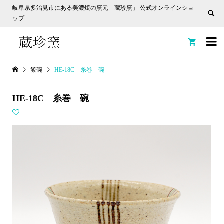
岐阜県多治見市にある美濃焼の窯元「蔵珍窯」 公式オンラインショ
ップ


飯碗
HE-18C 糸巻 碗
HE-18C 糸巻 碗