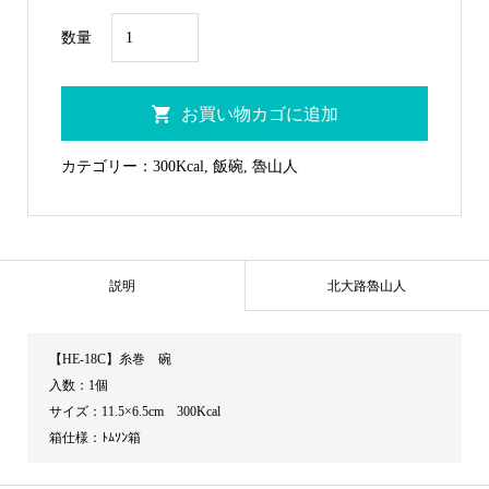
HE-
数量
18C
糸
お買い物カゴに追加
巻
碗
カテゴリー：
300Kcal
,
飯碗
,
魯山人
個
説明
北大路魯山人
【HE-18C】糸巻 碗
入数：1個
サイズ：11.5×6.5cm 300Kcal
箱仕様：ﾄﾑｿﾝ箱