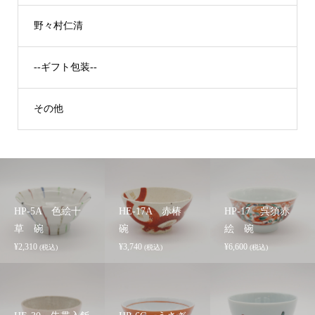
野々村仁清
--ギフト包装--
その他
HP-5A 色絵十
HE-17A 赤椿
HP-17 呉須赤
草 碗
碗
絵 碗
¥
2,310
¥
3,740
¥
6,600
(税込)
(税込)
(税込)