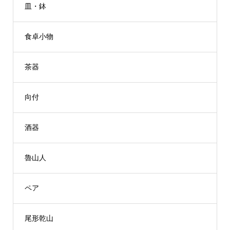
皿・鉢
食卓小物
茶器
向付
酒器
魯山人
ペア
尾形乾山