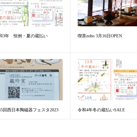
和3年 恒例・夏の蔵払い
喫茶zoho 3月16日OPEN
45回西日本陶磁器フェスタ2023
令和4年冬の蔵払いSALE