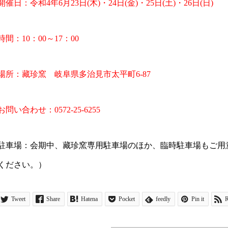
開催日：令和4年6月23日(木)・24日(金)・25日(土)・26日(日)
時間：10：00～17：00
場所：藏珍窯 岐阜県多治見市太平町6-87
お問い合わせ：0572-25-6255
駐車場：会期中、藏珍窯専用駐車場のほか、臨時駐車場もご用
ください。）
Tweet
Share
Hatena
Pocket
feedly
Pin it