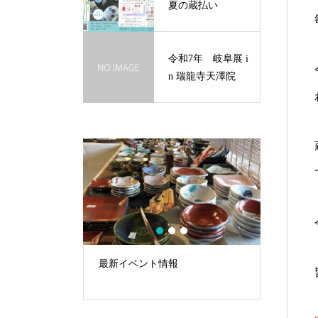
夏の蔵払い
令和7年 岐阜展 i
n 瑞龍寺天澤院
1
2
3
in 瑞龍寺天澤
最新イベント情報
令和7年