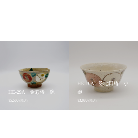
HE-10A 弥七田椿 小
HE-29A 金彩椿 碗
碗
¥
5,500
¥
3,080
(税込)
(税込)