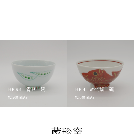
HP-9B 青豆 碗
HP-4 めで鯛 碗
¥
2,200
¥
2,640
(税込)
(税込)