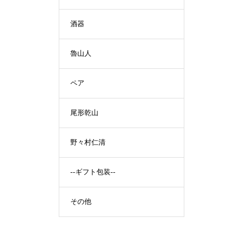
酒器
魯山人
ペア
尾形乾山
野々村仁清
--ギフト包装--
その他