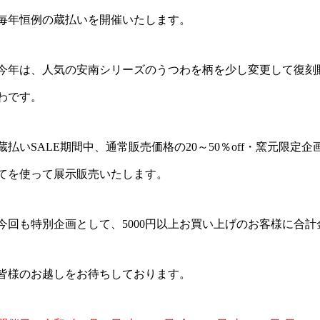
毎年恒例の蔵払いを開催いたします。
今年は、人気の安南シリーズのうつわを柄を少し変更して復刻
わです。
蔵払いSALE期間中、通常販売価格の20～50％off・窯元限
てを使って展示販売いたします。
今回も特別企画として、5000円以上お買い上げのお客様に合計金額
 恒例・夏の蔵払い
令和7年 岐阜展 in 瑞龍寺天澤
皆様のお越しをお待ちしております。
院