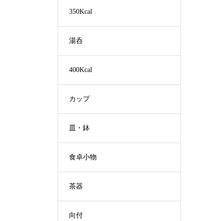
350Kcal
湯呑
400Kcal
カップ
皿・鉢
食卓小物
茶器
向付