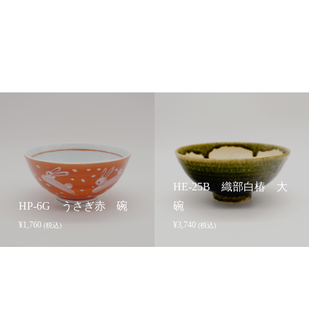
HE-25B 織部白椿 大
HP-6G うさぎ赤 碗
碗
¥
1,760
¥
3,740
(税込)
(税込)