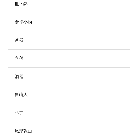
皿・鉢
食卓小物
茶器
向付
酒器
魯山人
ペア
尾形乾山