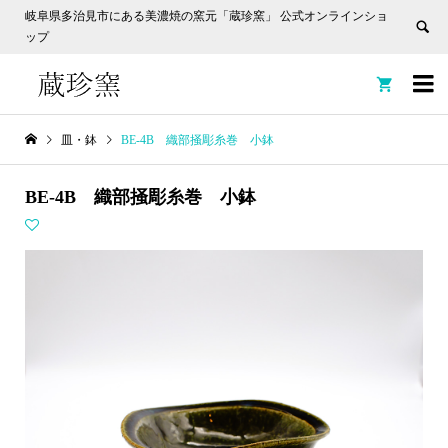
岐阜県多治見市にある美濃焼の窯元「蔵珍窯」 公式オンラインショ
ップ


皿・鉢
BE-4B 織部掻彫糸巻 小鉢
BE-4B 織部掻彫糸巻 小鉢