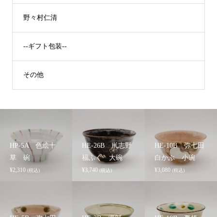
野々村仁清
--ギフト包装--
その他
HP-5A 色絵十
HE-26B 鼡志野
HE-10B 弥七田
草 碗
福ふく 大碗
白かぶ 小碗
¥
2,310
¥
3,740
¥
3,080
(税込)
(税込)
(税込)