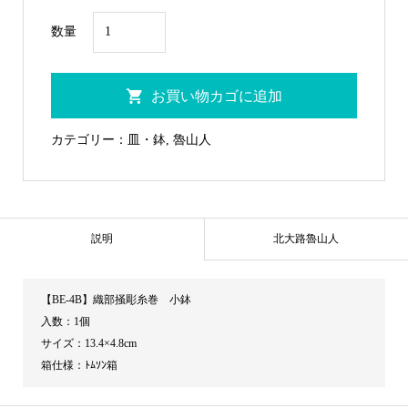
BE-
数量
4B
織
お買い物カゴに追加
部
掻
カテゴリー：
皿・鉢
,
魯山人
彫
糸
巻
小
説明
北大路魯山人
鉢
個
【BE-4B】織部掻彫糸巻 小鉢
入数：1個
サイズ：13.4×4.8cm
箱仕様：ﾄﾑｿﾝ箱