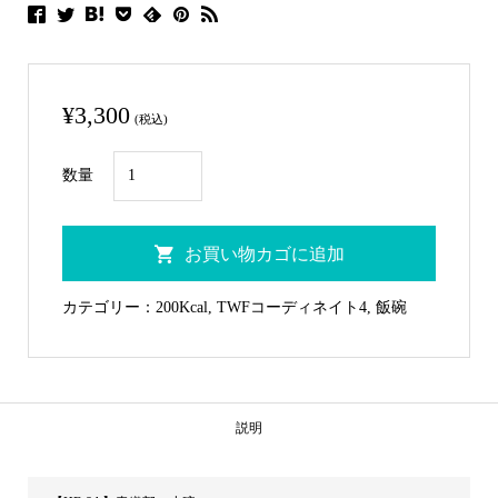
¥
3,300
(税込)
HE-
数量
8A
青
お買い物カゴに追加
織
部
カテゴリー：
200Kcal
,
TWFコーディネイト4
,
飯碗
小
碗
個
説明