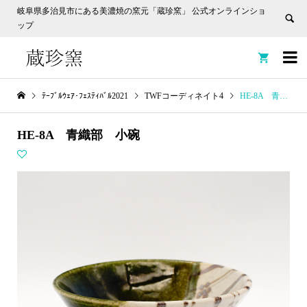
岐阜県多治見市にある美濃焼の窯元「蔵珍窯」 公式オンラインショ
ップ


ﾃｰﾌﾞﾙｳｪｱ･ﾌｪｽﾃｨﾊﾞﾙ2021
TWFコーディネイト4
HE-8A 青織部 小碗
HE-8A 青織部 小碗