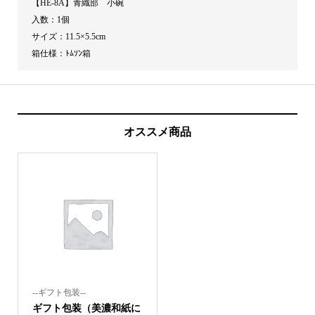
【HE-8A】青織部 小碗
入数：1個
サイズ：11.5×5.5cm
箱仕様：ﾄﾑｿﾝ箱
オススメ商品
--ギフト包装--
ギフト包装（美濃和紙に