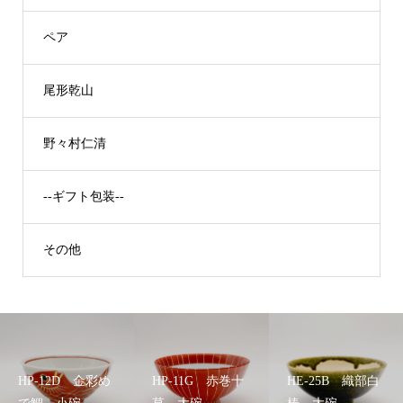
ペア
尾形乾山
野々村仁清
--ギフト包装--
その他
HP-12D 金彩め
HP-11G 赤巻十
HE-25B 織部白