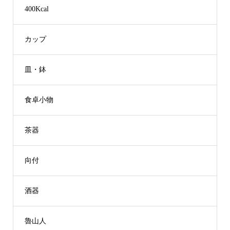
400Kcal
カップ
皿・鉢
食卓小物
茶器
向付
酒器
魯山人