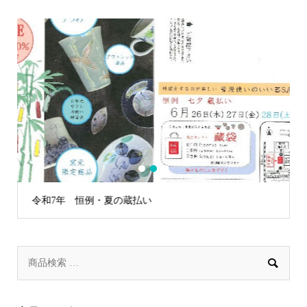
1
2
3
令和7年 恒例・夏の蔵払い
