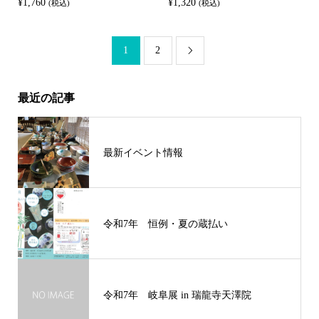
¥
1,760
¥
1,320
(税込)
(税込)
1
2

最近の記事
最新イベント情報
令和7年 恒例・夏の蔵払い
令和7年 岐阜展 in 瑞龍寺天澤院