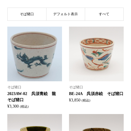
そば猪口
デフォルト表示
すべて
そば猪口
そば猪口
2023AW-02 呉須青絵 龍
BE-24A 呉須赤絵 そば猪口
そば猪口
¥
3,850
(税込)
¥
3,300
(税込)