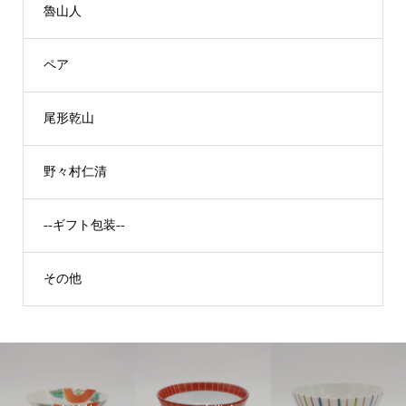
魯山人
ペア
尾形乾山
野々村仁清
--ギフト包装--
その他