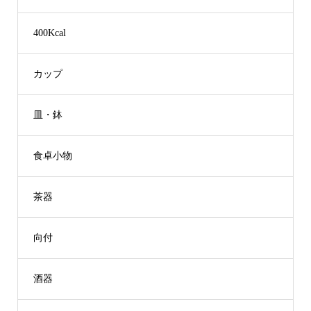
400Kcal
カップ
皿・鉢
食卓小物
茶器
向付
酒器