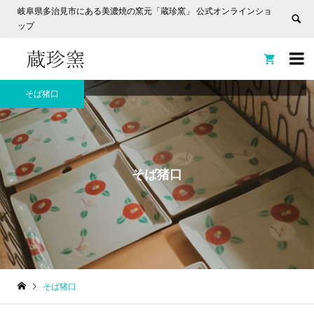
岐阜県多治見市にある美濃焼の窯元「蔵珍窯」 公式オンラインショ
ップ


そば猪口
そば猪口
そば猪口