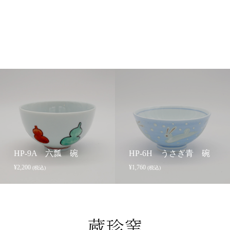
HP-9A 六瓢 碗
HP-6H うさぎ青 碗
¥
2,200
¥
1,760
(税込)
(税込)