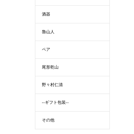
酒器
魯山人
ペア
尾形乾山
野々村仁清
--ギフト包装--
その他