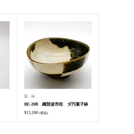
皿・鉢
BE-20B 織部波市松 ダ円菓子鉢
¥
13,200
(税込)