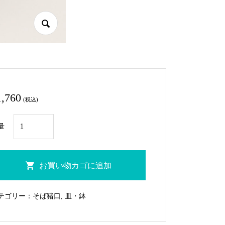
1,760
(税込)
BP-
量
19H
め
で
お買い物カゴに追加
鯛
ち
テゴリー：
そば猪口
,
皿・鉢
ょ
く