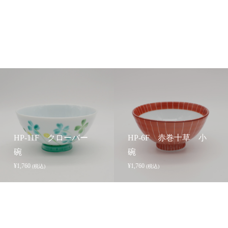
HP-11F クローバー
HP-6F 赤巻十草 小
碗
碗
¥
1,760
¥
1,760
(税込)
(税込)