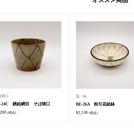
オススメ商品
ば猪口
皿・鉢
E-24C 銹絵網目 そば猪口
BE-26A 粉引花絵鉢
,200
¥
2,530
(税込)
(税込)