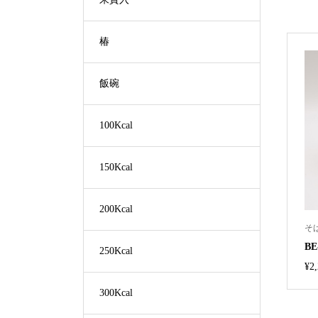
椿
飯碗
100Kcal
150Kcal
200Kcal
そ
B
250Kcal
¥
2
300Kcal