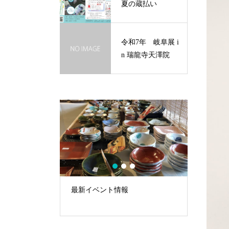
夏の蔵払い
令和7年 岐阜展 i
n 瑞龍寺天澤院
1
2
3
情報
令和7年 恒例・夏の蔵払い
令和7
院