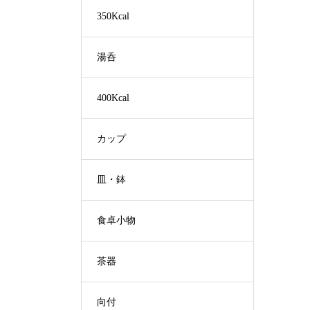
350Kcal
湯呑
400Kcal
カップ
皿・鉢
食卓小物
茶器
向付