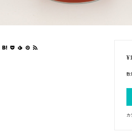
¥
数
カ