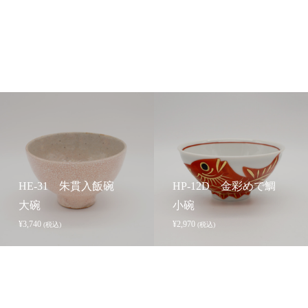
HE-31 朱貫入飯碗
HP-12D 金彩めで鯛
大碗
小碗
¥
3,740
¥
2,970
(税込)
(税込)