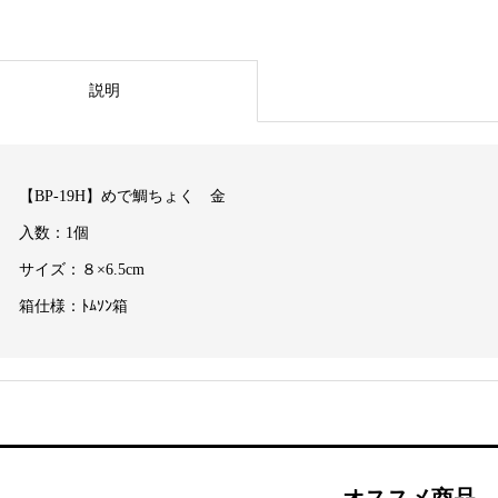
説明
【BP-19H】めで鯛ちょく 金
入数：1個
サイズ：８×6.5cm
箱仕様：ﾄﾑｿﾝ箱