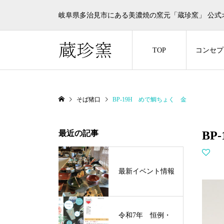
岐阜県多治見市にある美濃焼の窯元「蔵珍窯」 公式
TOP
コンセプ
そば猪口
BP-19H めで鯛ちょく 金
最近の記事
BP
最新イベント情報
令和7年 恒例・