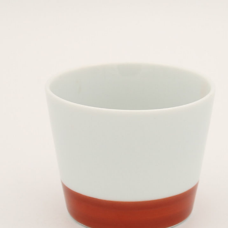
年 岐阜展 in 瑞龍寺天澤
最新イベント情報