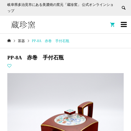
岐阜県多治見市にある美濃焼の窯元「蔵珍窯」 公式オンラインショ
ップ


茶器
PP-8A 赤巻 手付石瓶
PP-8A 赤巻 手付石瓶