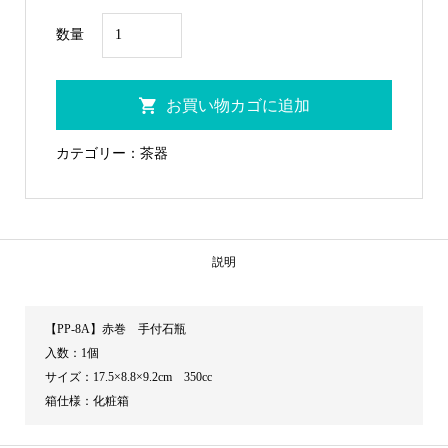
PP-
数量
8A
赤
お買い物カゴに追加
巻
手
カテゴリー：
茶器
付
石
瓶
個
説明
【PP-8A】赤巻 手付石瓶
入数：1個
サイズ：17.5×8.8×9.2cm 350cc
箱仕様：化粧箱