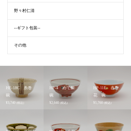
野々村仁清
--ギフト包装--
その他
HE-18C 糸巻
HP-4 めで鯛
HP-11E 赤巻
碗
碗
花 碗
¥
3,740
¥
2,640
¥
1,760
(税込)
(税込)
(税込)