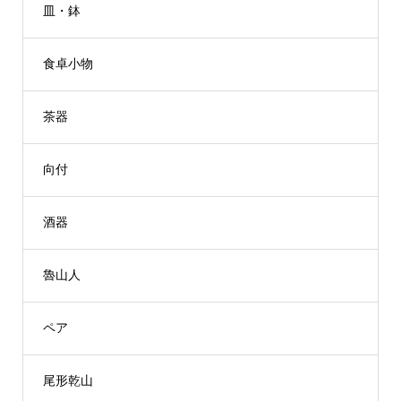
皿・鉢
食卓小物
茶器
向付
酒器
魯山人
ペア
尾形乾山