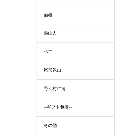
酒器
魯山人
ペア
尾形乾山
野々村仁清
--ギフト包装--
その他