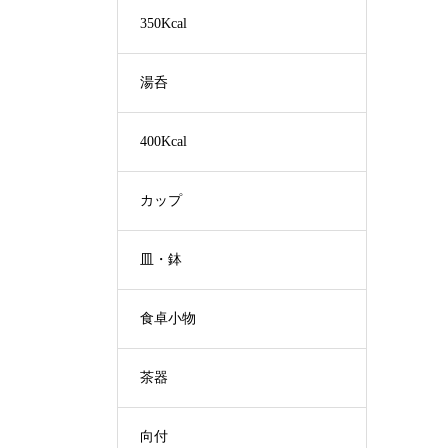
350Kcal
湯呑
400Kcal
カップ
皿・鉢
食卓小物
茶器
向付