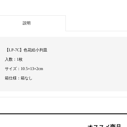
説明
【LP-7C】色花絵小判皿
入数：1枚
サイズ：10.5×13×2cm
箱仕様：箱なし