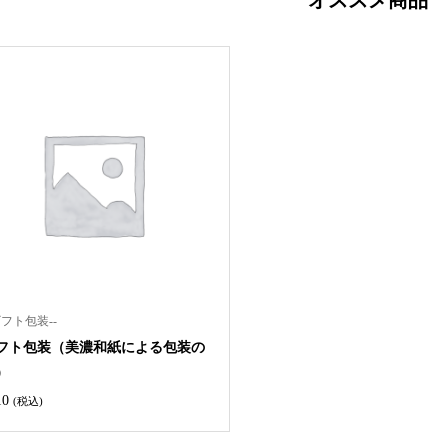
オススメ商品
ギフト包装--
フト包装（美濃和紙による包装の
）
10
(税込)