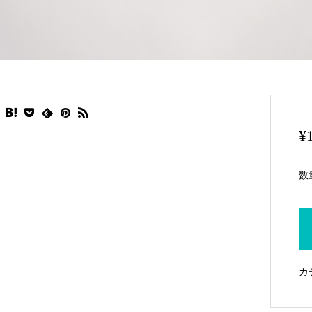
¥
数
カ