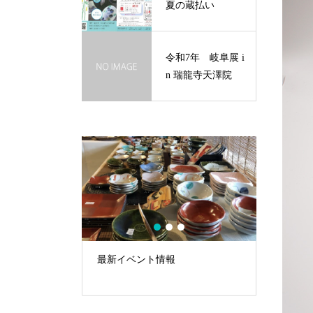
夏の蔵払い
令和7年 岐阜展 i
n 瑞龍寺天澤院
1
2
3
in 瑞龍寺天澤
最新イベント情報
令和7年