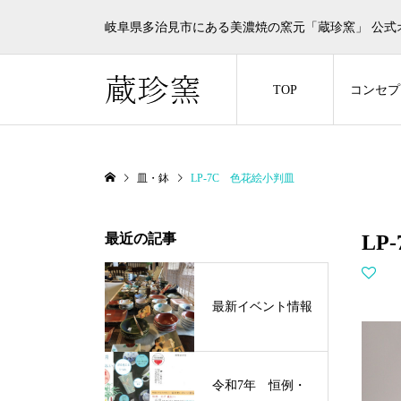
岐阜県多治見市にある美濃焼の窯元「蔵珍窯」 公式
TOP
コンセプ
皿・鉢
LP-7C 色花絵小判皿
最近の記事
LP
最新イベント情報
令和7年 恒例・