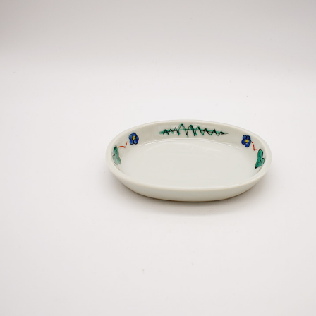
 恒例・夏の蔵払い
令和7年 岐阜展 in 瑞龍寺天澤
院