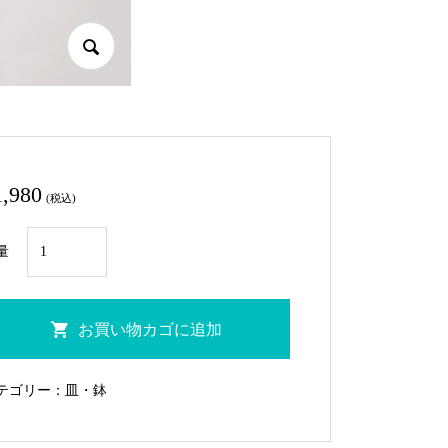
1,980
(税込)
LP-
量
7C
色
花
お買い物カゴに追加
絵
小
テゴリー：
皿・鉢
判
皿