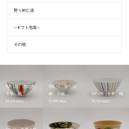
野々村仁清
--ギフト包装--
その他
HP-12E 赤絵色
HE-1C 弥七田
十草 碗
椿 小碗
HP-8B 十草 碗
¥
2,420
¥
2,640
¥
2,420
(税込)
(税込)
(税込)