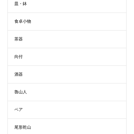
皿・鉢
食卓小物
茶器
向付
酒器
魯山人
ペア
尾形乾山