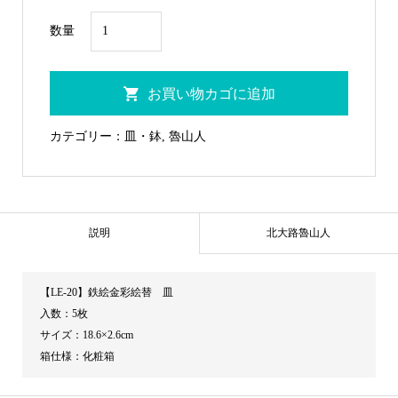
LE-
数量
20
鉄
お買い物カゴに追加
絵
金
カテゴリー：
皿・鉢
,
魯山人
彩
絵
替
皿
説明
北大路魯山人
個
【LE-20】鉄絵金彩絵替 皿
入数：5枚
サイズ：18.6×2.6cm
箱仕様：化粧箱