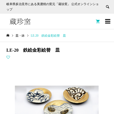
岐阜県多治見市にある美濃焼の窯元「蔵珍窯」 公式オンラインショ
ップ


皿・鉢
LE-20 鉄絵金彩絵替 皿
LE-20 鉄絵金彩絵替 皿