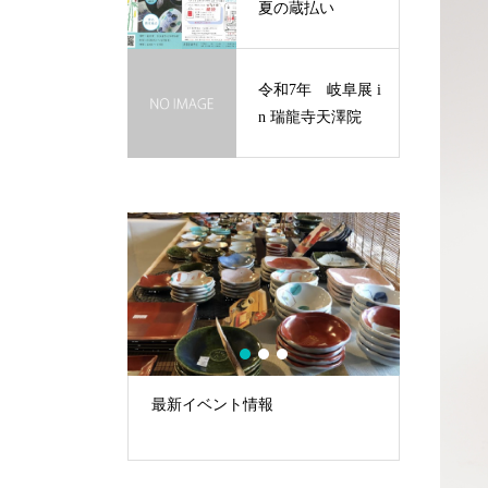
夏の蔵払い
令和7年 岐阜展 i
n 瑞龍寺天澤院
1
2
3
in 瑞龍寺天澤
最新イベント情報
令和7年