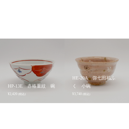
HE-20A 弥七田福ふ
HP-13E 赤椿重紋 碗
く 小碗
¥
2,420
¥
3,740
(税込)
(税込)