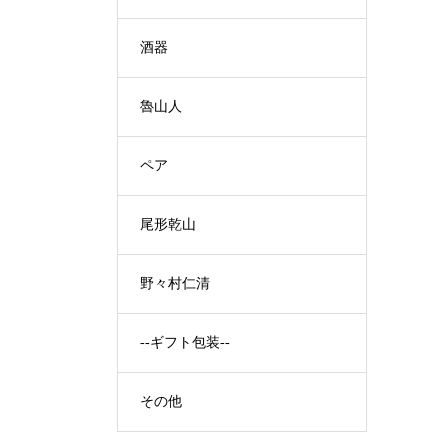
酒器
魯山人
ペア
尾形乾山
野々村仁清
--ギフト包装--
その他