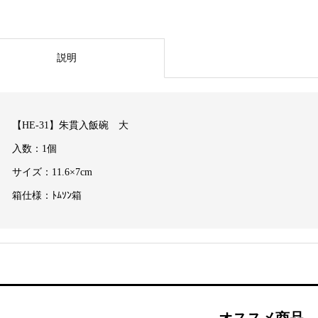
説明
【HE-31】朱貫入飯碗 大
入数：1個
サイズ：11.6×7cm
箱仕様：ﾄﾑｿﾝ箱