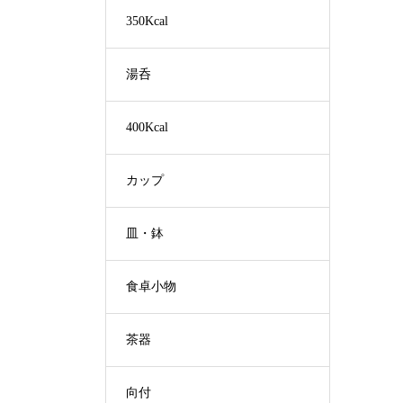
350Kcal
湯呑
400Kcal
カップ
皿・鉢
食卓小物
茶器
向付