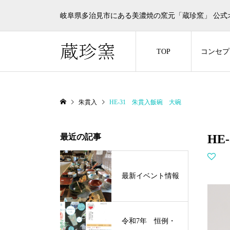
岐阜県多治見市にある美濃焼の窯元「蔵珍窯」 公式
TOP
コンセプ
朱貫入
HE-31 朱貫入飯碗 大碗
最近の記事
HE
最新イベント情報
令和7年 恒例・