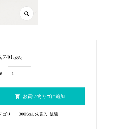
3,740
(税込)
HE-
量
31
朱
貫
お買い物カゴに追加
入
飯
テゴリー：
300Kcal
,
朱貫入
,
飯碗
碗
大