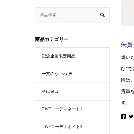

商品カテゴリー
朱貫
記念企画限定商品
焼い
び”
干支のうつわ 辰
情は
貴重
そば猪口
す。
TWFコーディネート1
TWFコーディネイト2