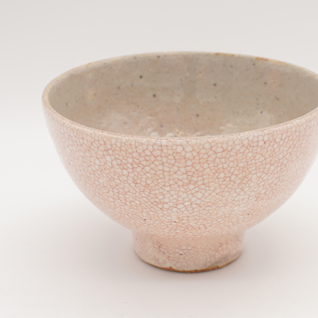
 恒例・夏の蔵払い
令和7年 岐阜展 in 瑞龍寺天澤
院