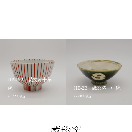
HP-15B 花文赤十草
碗
HE-2B 織部椿 中碗
¥
3,520
¥
2,860
(税込)
(税込)