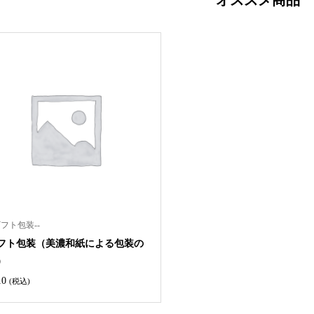
オススメ商品
ギフト包装--
フト包装（美濃和紙による包装の
）
10
(税込)