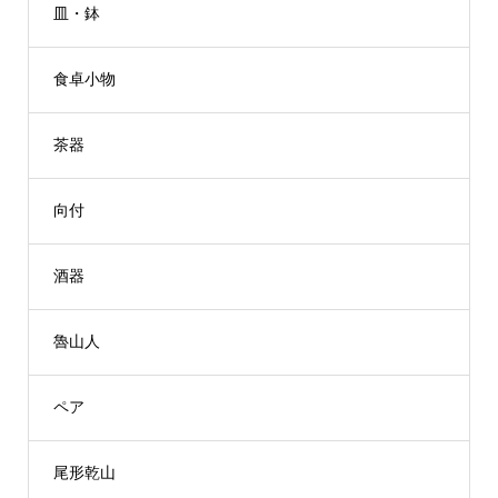
皿・鉢
食卓小物
茶器
向付
酒器
魯山人
ペア
尾形乾山