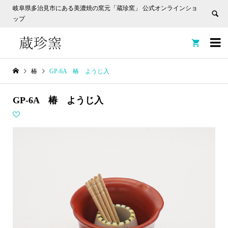
岐阜県多治見市にある美濃焼の窯元「蔵珍窯」 公式オンラインショ
ップ


椿
GP-6A 椿 ようじ入
GP-6A 椿 ようじ入