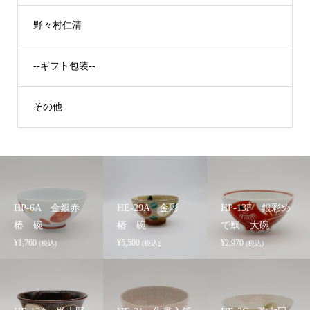
野々村仁清
--ギフト包装--
その他
HP-6A 金銀赤
HE-29A 金彩
HP-13F 銀彩め
椿 碗
椿 碗
で鯛 大碗
¥
1,760
¥
5,500
¥
2,970
(税込)
(税込)
(税込)