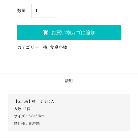
GP-
数量
6A
椿
お買い物カゴに追加
よ
う
カテゴリー：
椿
,
食卓小物
じ
入
個
説明
【GP-6A】椿 ようじ入
入数：1個
サイズ：5.8×5.5cm
箱仕様：化粧箱